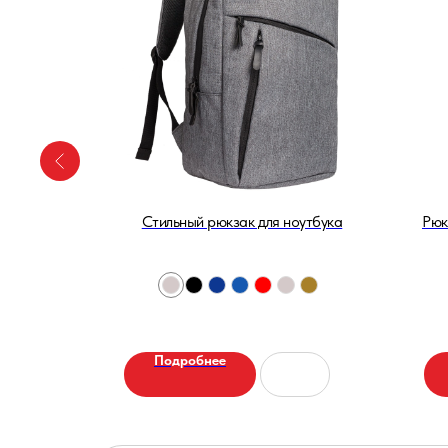
к
Стильный рюкзак для ноутбука
Рюк
Подробнее