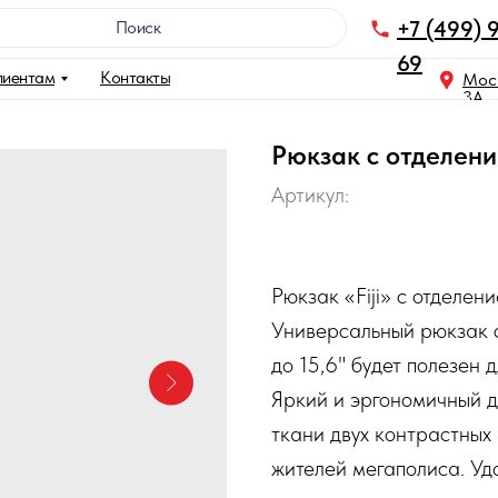
+7 (499) 
Поискㅤㅤㅤㅤㅤㅤㅤㅤㅤㅤㅤㅤㅤㅤㅤㅤ
69
лиентам
Контакты
Моск
3A
Рюкзак с отделени
Артикул:
Рюкзак «Fiji» с отделен
Универсальный рюкзак 
до 15,6" будет полезен 
Яркий и эргономичный 
ткани двух контрастных
жителей мегаполиса. Уд