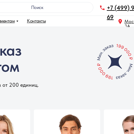
+7 (499) 
Поискㅤㅤㅤㅤㅤㅤㅤㅤㅤㅤㅤㅤㅤㅤㅤㅤ
69
лиентам
Контакты
Моск
3A
каз
том
 от 200 единиц.