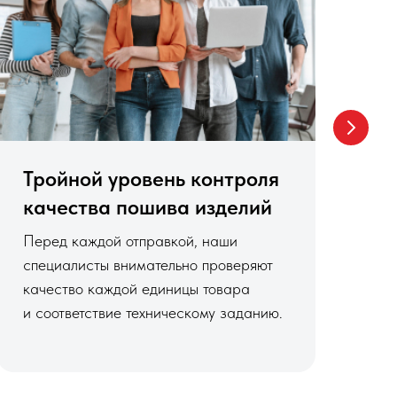
Тройной уровень контроля
В
качества пошива изделий
в
Перед каждой отправкой, наши
Мы
специалисты внимательно проверяют
пр
качество каждой единицы товара
и 
и соответствие техническому заданию.
от