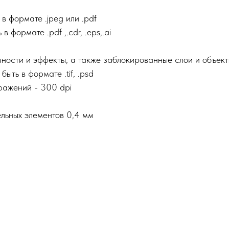
в формате .jpeg или .pdf
формате .pdf ,.сdr, .eps,.ai
ности и эффекты, а также заблокированные слои и объек
ть в формате .tif, .psd
ажений - 300 dpi
льных элементов 0,4 мм