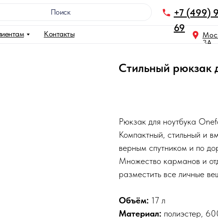
+7 (499) 
Поискㅤㅤㅤㅤㅤㅤㅤㅤㅤㅤㅤㅤㅤㅤㅤㅤ
69
лиентам
Контакты
Моск
3A
Стильный рюкзак 
Рюкзак для ноутбука Onef
Компактный, стильный и в
верным спутником и по дор
Множество карманов и отд
разместить все личные ве
Объём:
17 л
Материал:
полиэстер, 6