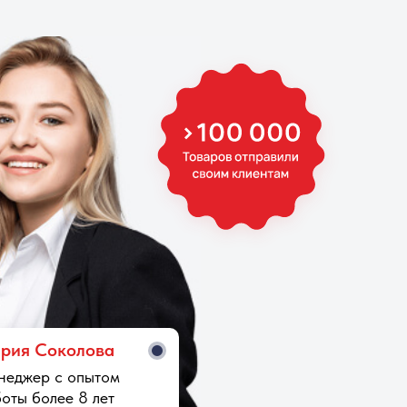
рия Cоколова
неджер с опытом
оты более 8 лет