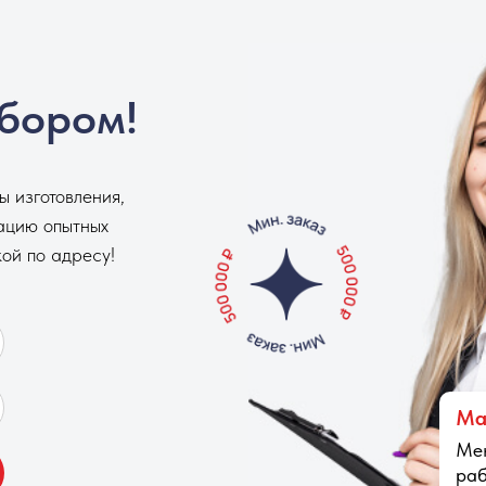
бором!
 изготовления,
тацию опытных
ой по адресу!
Ма
Ме
раб