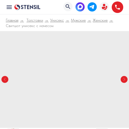
Главная
Толстовки
Унисекс
Мужские
Женские
Свитшот унисекс с начесом