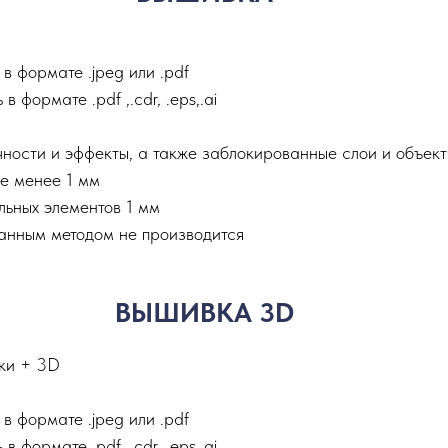
в формате .jpeg или .pdf
формате .pdf ,.сdr, .eps,.ai
ности и эффекты, а также заблокированные слои и объек
е менее 1 мм
льных элементов 1 мм
анным методом не производится
ВЫШИВКА 3D
ки + 3D
в формате .jpeg или .pdf
формате .pdf ,.сdr, .eps,.ai