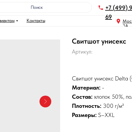
+7 (499) 
Поискㅤㅤㅤㅤㅤㅤㅤㅤㅤㅤㅤㅤㅤㅤㅤㅤ
69
лиентам
Контакты
Моск
3A
Свитшот унисекс
Артикул:
Свитшот унисекс Delta 
Материал:
-
Состав:
хлопок 50%, п
Плотность:
300 г/м²
Размеры:
S–XXL