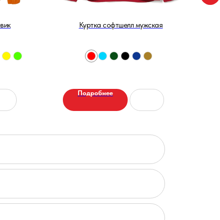
вик
Куртка софтшелл мужская
Дож
Подробнее