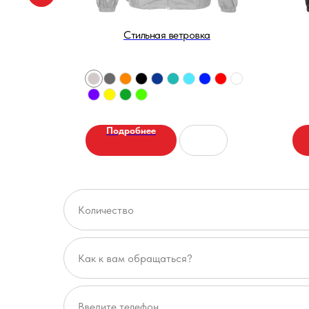
с с капюшоном на шнурке
Стильная ветровка
Подробнее