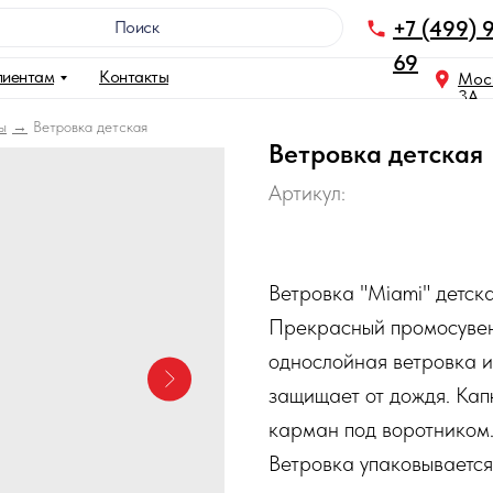
+7 (499) 
Поискㅤㅤㅤㅤㅤㅤㅤㅤㅤㅤㅤㅤㅤㅤㅤㅤ
69
лиентам
Контакты
Моск
3A
ы
Ветровка детская
Ветровка детская
Артикул:
Ветровка "Miami" детск
Прекрасный промосувен
однослойная ветровка и
защищает от дождя. Ка
карман под воротником.
Ветровка упаковывается