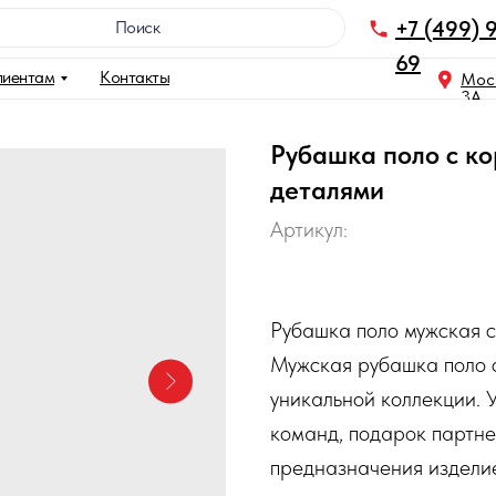
+7 (499) 
Поискㅤㅤㅤㅤㅤㅤㅤㅤㅤㅤㅤㅤㅤㅤㅤㅤ
69
лиентам
Контакты
Моск
3A
Рубашка поло с к
деталями
Артикул:
Рубашка поло мужская с
Мужская рубашка поло 
уникальной коллекции. 
команд, подарок партне
предназначения издели