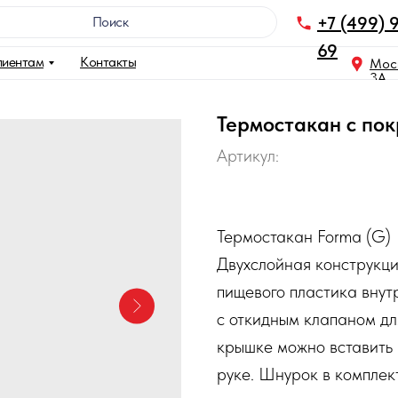
+7 (499) 
Поискㅤㅤㅤㅤㅤㅤㅤㅤㅤㅤㅤㅤㅤㅤㅤㅤ
69
лиентам
Контакты
Моск
3A
Термостакан с пок
Артикул:
Термостакан Forma (G)
Двухслойная конструкц
пищевого пластика вну
с откидным клапаном для
крышке можно вставить 
руке. Шнурок в комплект