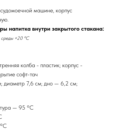
осудомоечной машине, корпус
ную.
ы напитка внутри закрытого стакана:
 среды +20 °С
тренняя колба - пластик; корпус -
рытие софт-тач
м; диаметр 7,6 см; дно — 6,2 см;
тура — 95 °С
С
 °С