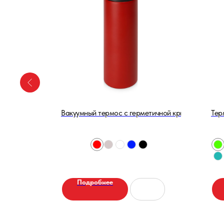
ерметичная
Вакуумный термос с герметичной крышкой 500 мл
Тер
Подробнее