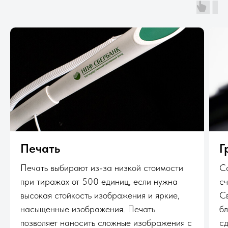
Печать
Г
Печать выбирают из-за низкой стоимости
С
при тиражах от 500 единиц, если нужна
сч
высокая стойкость изображения и яркие,
Св
насыщенные изображения. Печать
бл
позволяет наносить сложные изображения с
сд